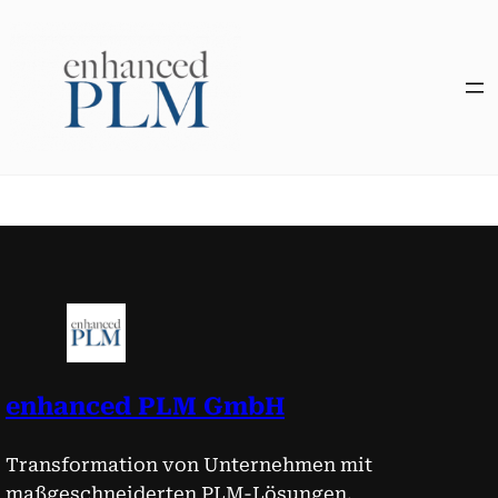
Zum
Inhalt
springen
enhanced PLM GmbH
Transformation von Unternehmen mit
maßgeschneiderten PLM-Lösungen.