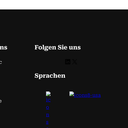
uns
Folgen Sie uns
LinkedIn
X
c
Sprachen
e