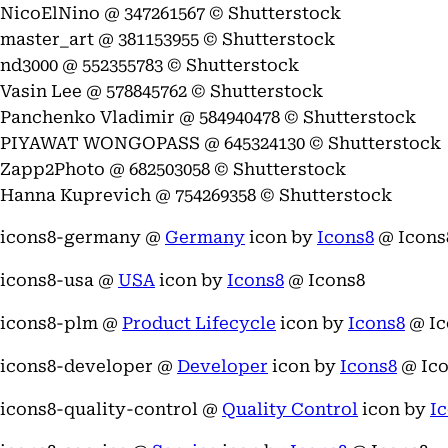
NicoElNino @ 347261567 © Shutterstock
master_art @ 381153955 © Shutterstock
nd3000 @ 552355783 © Shutterstock
Vasin Lee @ 578845762 © Shutterstock
Panchenko Vladimir @ 584940478 © Shutterstock
PIYAWAT WONGOPASS @ 645324130 © Shutterstock
Zapp2Photo @ 682503058 © Shutterstock
Hanna Kuprevich @ 754269358 © Shutterstock
icons8-germany @
Germany
icon by
Icons8
@ Icons
icons8-usa @
USA
icon by
Icons8
@ Icons8
icons8-plm @
Product Lifecycle
icon by
Icons8
@ Ic
icons8-developer @
Developer
icon by
Icons8
@ Ico
icons8-quality-control @
Quality Control
icon by
I