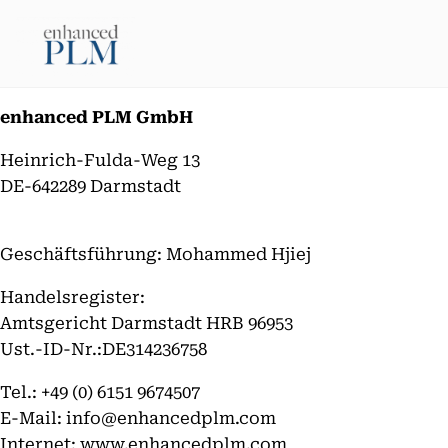
Zum
Inhalt
springen
enhanced PLM GmbH
Heinrich-Fulda-Weg 13
DE-642289 Darmstadt
Geschäftsführung: Mohammed Hjiej
Handelsregister:
Amtsgericht Darmstadt HRB 96953
Ust.-ID-Nr.:DE314236758
Tel.: +49 (0) 6151 9674507
E-Mail: info@enhancedplm.com
Internet: www.enhancedplm.com