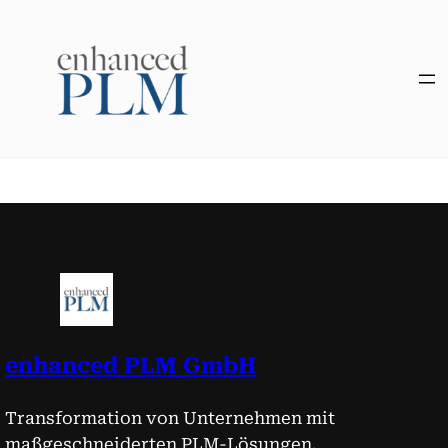
Zum
Inhalt
springen
enhanced PLM GmbH
Transformation von Unternehmen mit
maßgeschneiderten PLM-Lösungen.