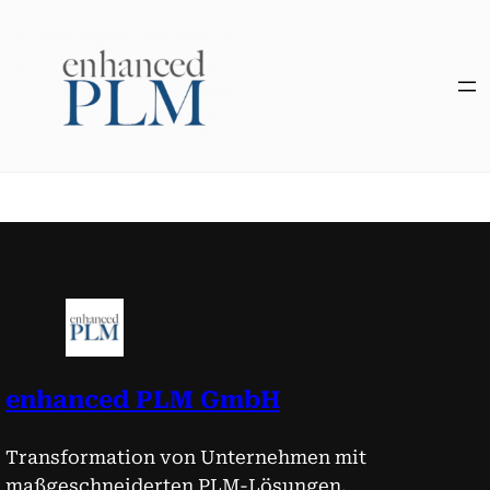
Zum
Inhalt
springen
enhanced PLM GmbH
Transformation von Unternehmen mit
maßgeschneiderten PLM-Lösungen.