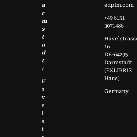
a
edplm.com
r
+49 6151
m
3071486
s
t
Havelstrass
a
16
d
DE-64295
t
Darmstadt
:
(EXLIBRIS
Haus)
H
a
Germany
v
e
l
s
t
r