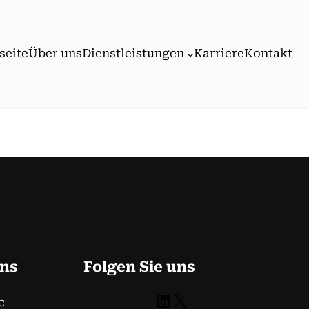
seite
Über uns
Dienstleistungen
Karriere
Kontakt
uns
Folgen Sie uns
LinkedIn
X
c