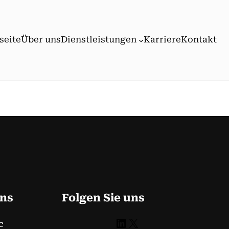
seite
Über uns
Dienstleistungen
Karriere
Kontakt
uns
Folgen Sie uns
LinkedIn
X
c