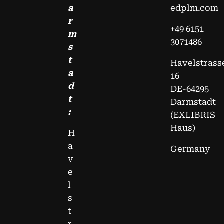
a
edplm.com
r
+49 6151
m
3071486
s
t
Havelstrass
a
16
d
DE-64295
t
Darmstadt
:
(EXLIBRIS
Haus)
H
a
Germany
v
e
l
s
t
r